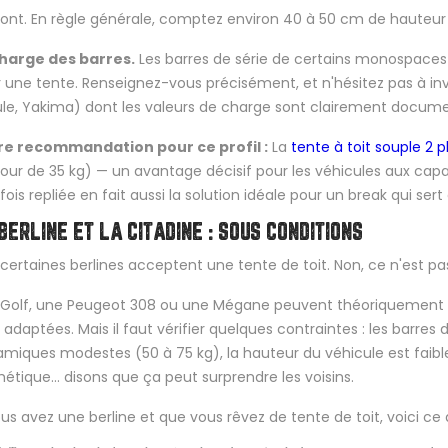
ont. En règle générale, comptez environ 40 à 50 cm de hauteu
charge des barres.
Les barres de série de certains monospaces 
 une tente. Renseignez-vous précisément, et n'hésitez pas à inv
le, Yakima) dont les valeurs de charge sont clairement docum
re recommandation pour ce profil :
La
tente à toit souple 2 
our de 35 kg) — un avantage décisif pour les véhicules aux cap
fois repliée en fait aussi la solution idéale pour un break qui sert
BERLINE ET LA CITADINE : SOUS CONDITIONS
 certaines berlines acceptent une tente de toit. Non, ce n'est p
Golf, une Peugeot 308 ou une Mégane peuvent théoriquement por
 adaptées. Mais il faut vérifier quelques contraintes : les barres
miques modestes (50 à 75 kg), la hauteur du véhicule est faible 
thétique... disons que ça peut surprendre les voisins.
ous avez une berline et que vous rêvez de tente de toit, voici ce q