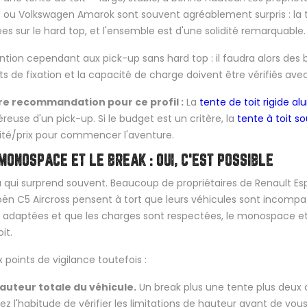
 ou Volkswagen Amarok sont souvent agréablement surpris : la te
es sur le hard top, et l'ensemble est d'une solidité remarquable.
ntion cependant aux pick-up sans hard top : il faudra alors des
ts de fixation et la capacité de charge doivent être vérifiés avec
re recommandation pour ce profil :
La
tente de toit rigide a
reuse d'un pick-up. Si le budget est un critère, la
tente à toit s
ité/prix pour commencer l'aventure.
MONOSPACE ET LE BREAK : OUI, C'EST POSSIBLE
à qui surprend souvent. Beaucoup de propriétaires de Renault E
oën C5 Aircross pensent à tort que leurs véhicules sont incompatib
 adaptées et que les charges sont respectées, le monospace et 
it.
 points de vigilance toutefois :
auteur totale du véhicule.
Un break plus une tente plus deux 
ez l'habitude de vérifier les limitations de hauteur avant de vo