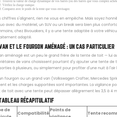
Trouvez la valeur de charge dynamique de vos barres (ou des barres que vous comptez achete
Vérifiez la charge statique.
Comparez avec le poids de la tente que vous envisagez.
es chiffres s'alignent, rien ne vous en empêche. Mais soyez ho
uo avec du matériel, un SUV ou un break sera bien plus conforta
moins, chez Bivouakers, il y a une tente adaptée à votre véhicul
aitement adapté.
VAN ET LE FOURGON AMÉNAGÉ : UN CAS PARTICULIER
an aménagé est un peu le grand frère de la tente de toit — lui aus
riétaires de vans choisissent pourtant d'y ajouter une tente de
sorties à plusieurs, ou simplement pour profiter d'une nuit à l'ai
un fourgon ou un grand van (Volkswagen Crafter, Mercedes Sprinte
tent et les charges supportées sont importantes. La vigilance por
 de toit avec une tente peut dépasser allègrement les 3,5 à 4 
TABLEAU RÉCAPITULATIF
e de
Points de
Compatibilité
Tente reco
icule
vigilance