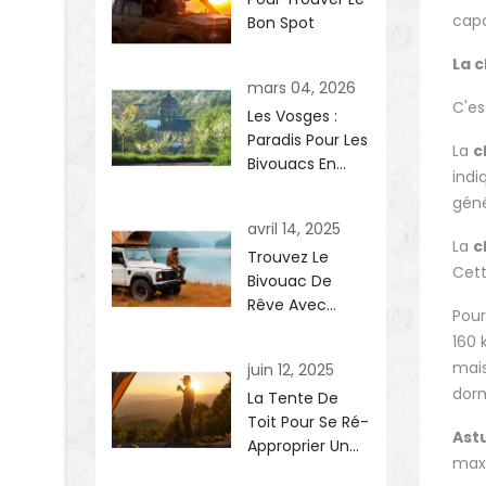
capa
Bon Spot
La c
mars 04, 2026
C'es
Les Vosges :
Paradis Pour Les
La
c
Bivouacs En
indi
Tente De Toit ?
géné
avril 14, 2025
La
c
Trouvez Le
Cett
Bivouac De
Rêve Avec
Pour
Osmand.
160 
mais
juin 12, 2025
dorm
La Tente De
Toit Pour Se Ré-
Astu
Approprier Un
maxi
Pan De Liberté