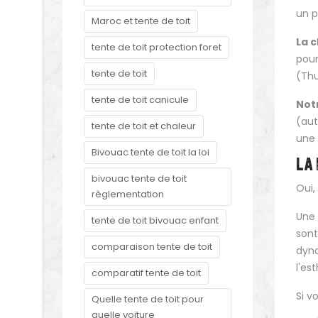
un p
Maroc et tente de toit
La 
tente de toit protection foret
pour
tente de toit
(Thu
tente de toit canicule
Not
(aut
tente de toit et chaleur
une 
Bivouac tente de toit la loi
LA 
bivouac tente de toit
Oui,
règlementation
Une 
tente de toit bivouac enfant
sont
comparaison tente de toit
dyna
l'es
comparatif tente de toit
Si v
Quelle tente de toit pour
quelle voiture