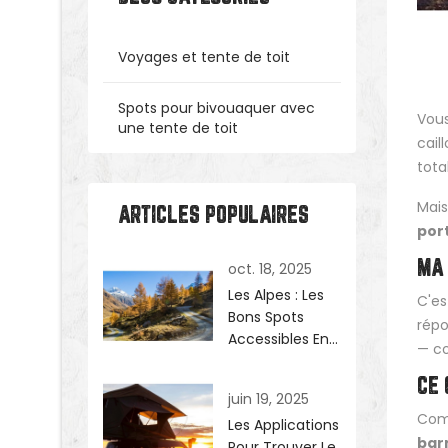
Voyages et tente de toit
Spots pour bivouaquer avec
Vous
une tente de toit
cail
tota
Mais
ARTICLES POPULAIRES
port
oct. 18, 2025
MA 
Les Alpes : Les
C'es
Bons Spots
répo
Accessibles En
— co
4x4 (de
Préférence)
CE 
juin 19, 2025
Comm
Les Applications
barr
Pour Trouver Le