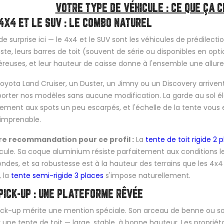
VOTRE TYPE DE VÉHICULE : CE QUE ÇA
4X4 ET LE SUV : LE COMBO NATUREL
de surprise ici — le 4x4 et le SUV sont les véhicules de prédilectio
ste, leurs barres de toit (souvent de série ou disponibles en op
reuses, et leur hauteur de caisse donne à l'ensemble une allu
oyota Land Cruiser, un Duster, un Jimny ou un Discovery arriv
orter nos modèles sans aucune modification. La garde au sol é
lement aux spots un peu escarpés, et l'échelle de la tente vou
imprenable.
re recommandation pour ce profil :
La
tente de toit rigide 2
cule. Sa coque aluminium résiste parfaitement aux conditions le
ndes, et sa robustesse est à la hauteur des terrains que les 4x4 
, la
tente semi-rigide 3 places
s'impose naturellement.
PICK-UP : UNE PLATEFORME RÊVÉE
ick-up mérite une mention spéciale. Son arceau de benne ou so
 une tente de toit — large, stable, à bonne hauteur. Les propriéta