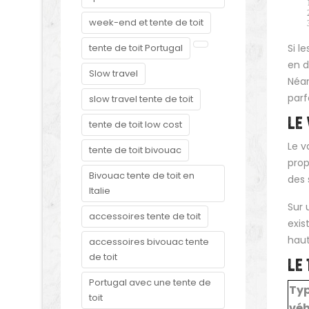
week-end et tente de toit
tente de toit Portugal
Si l
en d
Slow travel
Néan
parf
slow travel tente de toit
LE 
tente de toit low cost
Le v
tente de toit bivouac
prop
Bivouac tente de toit en
des 
Italie
Sur 
accessoires tente de toit
exis
haut
accessoires bivouac tente
de toit
LE 
Portugal avec une tente de
Typ
toit
véh