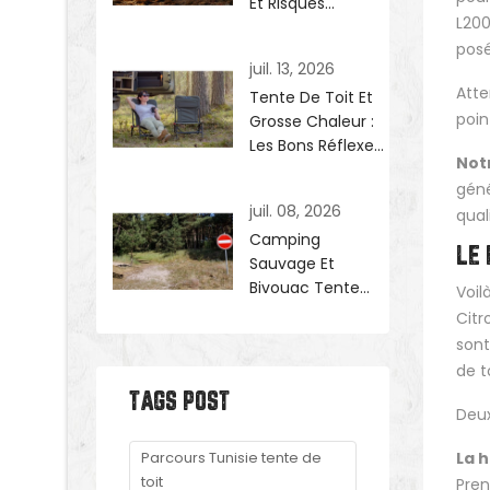
Et Risques
L200
D'incendie
posé
juil. 13, 2026
Atte
Tente De Toit Et
poin
Grosse Chaleur :
Les Bons Réflexes
Not
Pour Dormir
géné
Confortablement
juil. 08, 2026
qual
Camping
LE 
Sauvage Et
Bivouac Tente
Voil
De Toit En
Citr
France : La Loi
sont
En 2026
de to
TAGS POST
Deux
Parcours Tunisie tente de
La h
toit
Pren