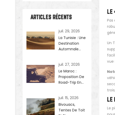
LE 
ARTICLES RÉCENTS
Pas 
robu
juil. 29, 2026
géné
La Tunisie : Une
Un T
Destination
Automnale
supp
Idéale Avec Une
faci
Tente De Toit :
vue 
juil. 27, 2026
Proposition De
Le Maroc :
Parcours
Not
Proposition De
véhi
Road-Trip En
seco
4x4 Et Tente De
trois
Toit
juil. 15, 2026
LE 
Bivouacs,
Le p
Tentes De Toit
pour