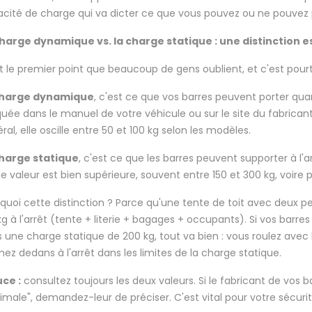
cité de charge qui va dicter ce que vous pouvez ou ne pouvez p
harge dynamique vs. la charge statique : une distinction e
t le premier point que beaucoup de gens oublient, et c'est pourt
harge dynamique
, c'est ce que vos barres peuvent porter qua
quée dans le manuel de votre véhicule ou sur le site du fabricant
ral, elle oscille entre 50 et 100 kg selon les modèles.
harge statique
, c'est ce que les barres peuvent supporter à l
e valeur est bien supérieure, souvent entre 150 et 300 kg, voire p
quoi cette distinction ? Parce qu'une tente de toit avec deux p
kg à l'arrêt (tente + literie + bagages + occupants). Si vos bar
 une charge statique de 200 kg, tout va bien : vous roulez avec 
ez dedans à l'arrêt dans les limites de la charge statique.
ce :
consultez toujours les deux valeurs. Si le fabricant de vos 
male", demandez-leur de préciser. C'est vital pour votre sécurit